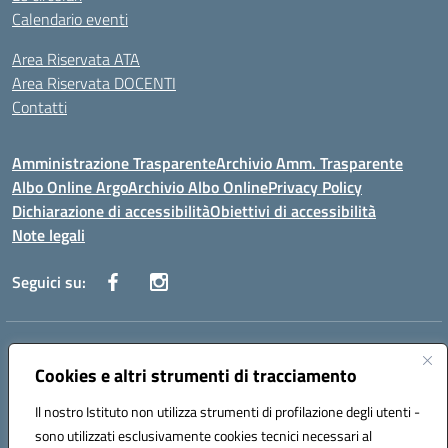
Calendario eventi
Area Riservata ATA
Area Riservata DOCENTI
Contatti
Amministrazione Trasparente
Archivio Amm. Trasparente
Albo Online Argo
Archivio Albo Online
Privacy Policy
Dichiarazione di accessibilità
Obiettivi di accessibilità
Note legali
Seguici su:
Indirizzo:
CORSO GIANNONE, 98 81100 CASERTA CE
Centralino:
Cookies e altri strumenti di tracciamento
0823 742191
Email:
CEIC8BC00Q@istruzione.it
Posta elettronica certificata (PEC):
CEIC8BC00Q@pec.istruzione.it
Il nostro Istituto non utilizza strumenti di profilazione degli utenti -
Codice fiscale: 93117040613
sono utilizzati esclusivamente cookies tecnici necessari al