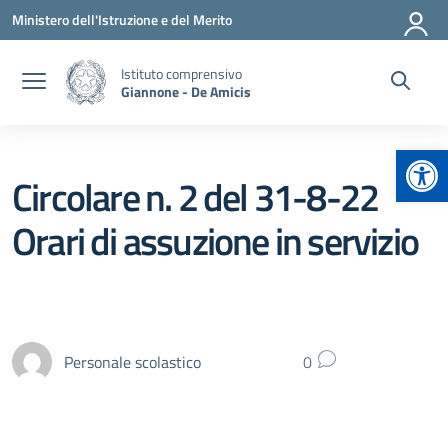
Vai ai contenuti
Vai al menu di navigazione
Vai al footer
Ministero dell'Istruzione e del Merito
Istituto comprensivo
Giannone - De Amicis
Apr
Circolare n. 2 del 31-8-22
Orari di assuzione in servizio
Personale scolastico
0