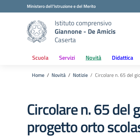
Vai ai contenuti
Vai al menu di navigazione
Vai al footer
Ministero dell'Istruzione e del Merito
Istituto comprensivo
Giannone - De Amicis
Caserta
Scuola
Servizi
Novità
Didattica
Home
Novità
Notizie
Circolare n. 65 del 
Circolare n. 65 de
progetto orto scola