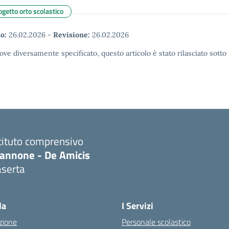
getto orto scolastico
o:
26.02.2026
-
Revisione:
26.02.2026
ove diversamente specificato, questo articolo è stato rilasciato sott
tituto comprensivo
iannone - De Amicis
aserta
Visita la pagina iniziale della scuola
la
I Servizi
zione
Personale scolastico