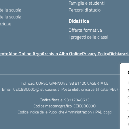
Famiglie e studenti
della scuola
Percorsi di studio
della scuola
Didattica
azione
Offerta formativa
I progetti delle classi
ente
Albo Online Argo
Archivio Albo Online
Privacy Policy
Dichiarazi
Indirizzo:
CORSO GIANNONE, 98 81100 CASERTA CE
Email:
CEIC8BC00Q@istruzione.it
Posta elettronica certificata (PEC):
CEIC8
Codice fiscale: 93117040613
Codice meccanografico:
CEIC8BC00Q
Codice Indice delle Pubbliche Amministrazioni (IPA): icpgd