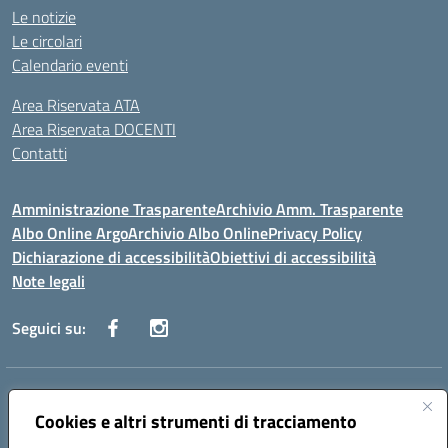
Le notizie
Le circolari
Calendario eventi
Area Riservata ATA
Area Riservata DOCENTI
Contatti
Amministrazione Trasparente
Archivio Amm. Trasparente
Albo Online Argo
Archivio Albo Online
Privacy Policy
Dichiarazione di accessibilità
Obiettivi di accessibilità
Note legali
Seguici su:
Indirizzo:
CORSO GIANNONE, 98 81100 CASERTA CE
Centralino:
Cookies e altri strumenti di tracciamento
0823 742191
Email:
CEIC8BC00Q@istruzione.it
Posta elettronica certificata (PEC):
CEIC8BC00Q@pec.istruzione.it