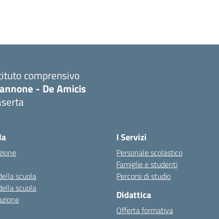
tituto comprensivo
iannone - De Amicis
aserta
Visita la pagina iniziale della scuola
la
I Servizi
zione
Personale scolastico
Famiglie e studenti
della scuola
Percorsi di studio
della scuola
Didattica
azione
Offerta formativa