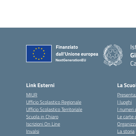
Is
G
C
— 
Link Esterni
La Scuo
MIUR
Presenta
Ufficio Scolastico Regionale
I luoghi
Ufficio Scolastico Territoriale
I numeri 
Scuola in Chiaro
Le carte 
Iscrizioni On Line
Organizz
Invalsi
La storia