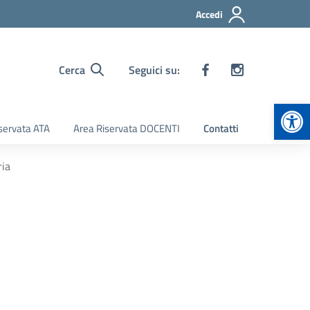
Accedi
Cerca
Seguici su:
Apr
servata ATA
Area Riservata DOCENTI
Contatti
ria