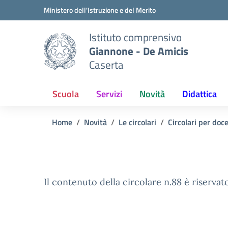
Vai ai contenuti
Vai al menu di navigazione
Vai al footer
Ministero dell'Istruzione e del Merito
Istituto comprensivo
Giannone - De Amicis
Caserta
Scuola
Servizi
Novità
Didattica
Home
Novità
Le circolari
Circolari per doc
Il contenuto della circolare n.88 è riservato