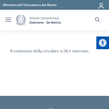
Vai ai contenuti
Vai al menu di navigazione
Vai al footer
Ministero dell'Istruzione e del Merito
Istituto comprensivo
Giannone - De Amicis
Apr
Il contenuto della circolare n.58 è riservato.