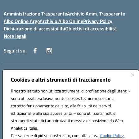
Amministrazione Trasparente
Archivio Amm. Trasparente
Albo Online Argo
Archivio Albo Online
Privacy Policy
Dichiarazione di accessibilità
Obiettivi di accessibilità
Note legali
Seguici su:
Indirizzo:
CORSO GIANNONE, 98 81100 CASERTA CE
Centralino:
Cookies e altri strumenti di tracciamento
0823 742191
Email:
CEIC8BC00Q@istruzione.it
Posta elettronica certificata (PEC):
CEIC8BC00Q@pec.istruzione.it
Il nostro Istituto non utilizza strumenti di profilazione degli utenti -
Codice fiscale: 93117040613
sono utilizzati esclusivamente cookies tecnici necessari al
Codice meccanografico:
CEIC8BC00Q
corretto funzionamento del sito, alla fruibilità dei servizi
Codice Indice delle Pubbliche Amministrazioni (IPA): icpgd
istituzionali e alla sua accessibilità – sono utilizzati, inoltre,
strumenti statistici anonimizzati messi a disposizione da Web
Analytics Italia.
Hosting & Powered by 3D Solution S.r.l.
Per saperne di più sul nostro sito, consulta la ns.
Cookie Policy.