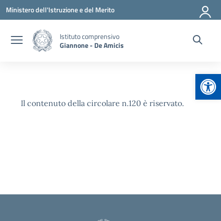
Vai ai contenuti
Vai al menu di navigazione
Vai al footer
Ministero dell'Istruzione e del Merito
Istituto comprensivo
Giannone - De Amicis
Apr
Il contenuto della circolare n.120 è riservato.