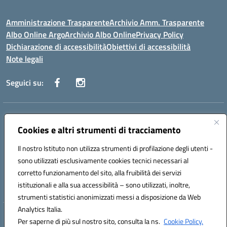
Amministrazione Trasparente
Archivio Amm. Trasparente
Albo Online Argo
Archivio Albo Online
Privacy Policy
Dichiarazione di accessibilità
Obiettivi di accessibilità
Note legali
Seguici su:
Indirizzo:
CORSO GIANNONE, 98 81100 CASERTA CE
Centralino:
Cookies e altri strumenti di tracciamento
0823 742191
Email:
CEIC8BC00Q@istruzione.it
Posta elettronica certificata (PEC):
CEIC8BC00Q@pec.istruzione.it
Il nostro Istituto non utilizza strumenti di profilazione degli utenti -
Codice fiscale: 93117040613
sono utilizzati esclusivamente cookies tecnici necessari al
Codice meccanografico:
CEIC8BC00Q
corretto funzionamento del sito, alla fruibilità dei servizi
Codice Indice delle Pubbliche Amministrazioni (IPA): icpgd
istituzionali e alla sua accessibilità – sono utilizzati, inoltre,
strumenti statistici anonimizzati messi a disposizione da Web
Analytics Italia.
Hosting & Powered by 3D Solution S.r.l.
Per saperne di più sul nostro sito, consulta la ns.
Cookie Policy.