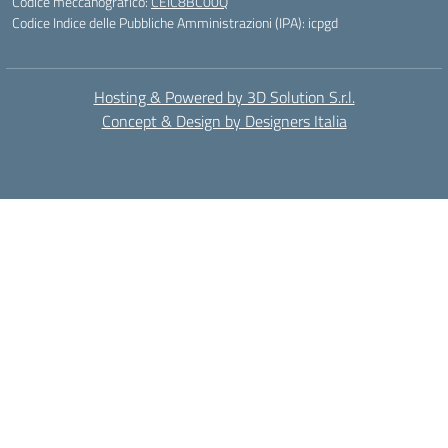
Codice meccanografico:
CEIC8BC00Q
Codice Indice delle Pubbliche Amministrazioni (IPA): icpgd
Hosting & Powered by 3D Solution S.r.l.
Concept & Design by Designers Italia