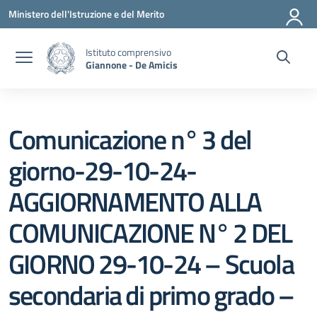
Vai ai contenuti
Vai al menu di navigazione
Vai al footer
Ministero dell'Istruzione e del Merito
Istituto comprensivo
Giannone - De Amicis
Comunicazione n° 3 del
giorno-29-10-24-
AGGIORNAMENTO ALLA
COMUNICAZIONE N° 2 DEL
GIORNO 29-10-24 – Scuola
secondaria di primo grado –