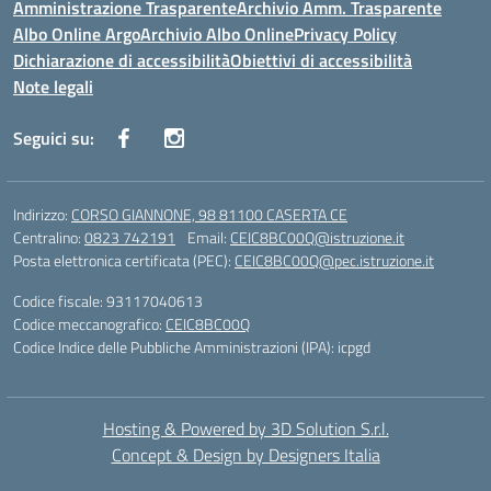
Amministrazione Trasparente
Archivio Amm. Trasparente
Albo Online Argo
Archivio Albo Online
Privacy Policy
Dichiarazione di accessibilità
Obiettivi di accessibilità
Note legali
Seguici su:
Indirizzo:
CORSO GIANNONE, 98 81100 CASERTA CE
Centralino:
0823 742191
Email:
CEIC8BC00Q@istruzione.it
Posta elettronica certificata (PEC):
CEIC8BC00Q@pec.istruzione.it
Codice fiscale: 93117040613
Codice meccanografico:
CEIC8BC00Q
Codice Indice delle Pubbliche Amministrazioni (IPA): icpgd
Hosting & Powered by 3D Solution S.r.l.
Concept & Design by Designers Italia