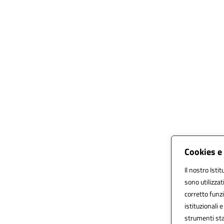
Cookies e 
Il nostro Isti
sono utilizza
corretto funzi
istituzionali e
strumenti sta