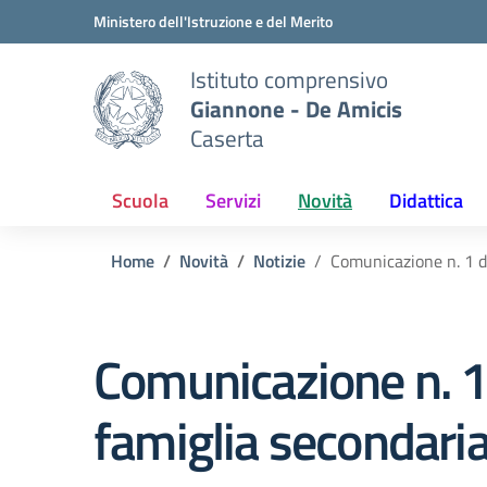
Vai ai contenuti
Vai al menu di navigazione
Vai al footer
Ministero dell'Istruzione e del Merito
Istituto comprensivo
Giannone - De Amicis
Caserta
Scuola
Servizi
Novità
Didattica
Home
Novità
Notizie
Comunicazione n. 1 d
Comunicazione n. 1
famiglia secondaria