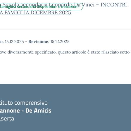
o Scuola secondaria Leonardo Da Vinci –
INCONTRI
amigliea secondaria disposizioni e ubicazioni
A FAMIGLIA DICEMBRE 2025
o:
15.12.2025
-
Revisione:
15.12.2025
ove diversamente specificato, questo articolo è stato rilasciato sott
tituto comprensivo
iannone - De Amicis
aserta
Visita la pagina iniziale della scuola