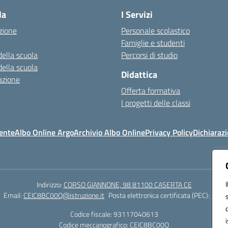
la
I Servizi
zione
Personale scolastico
Famiglie e studenti
della scuola
Percorsi di studio
della scuola
Didattica
azione
Offerta formativa
I progetti delle classi
ente
Albo Online Argo
Archivio Albo Online
Privacy Policy
Dichiarazi
Indirizzo:
CORSO GIANNONE, 98 81100 CASERTA CE
Email:
CEIC8BC00Q@istruzione.it
Posta elettronica certificata (PEC):
CEIC8
Codice fiscale: 93117040613
Codice meccanografico:
CEIC8BC00Q