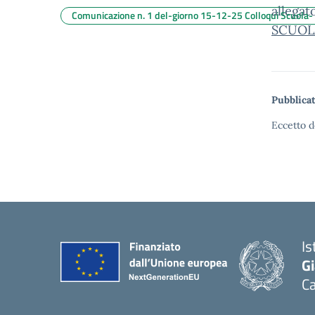
allegat
Comunicazione n. 1 del-giorno 15-12-25 Colloqui Scuola- f
SCUOL
Pubblicat
Eccetto d
Is
G
C
— 