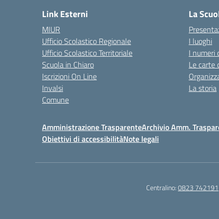
Link Esterni
La Scuo
MIUR
Presenta
Ufficio Scolastico Regionale
I luoghi
Ufficio Scolastico Territoriale
I numeri 
Scuola in Chiaro
Le carte 
Iscrizioni On Line
Organizz
Invalsi
La storia
Comune
Amministrazione Trasparente
Archivio Amm. Traspar
Obiettivi di accessibilità
Note legali
Centralino:
0823 742191