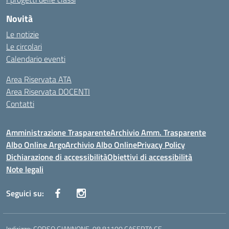
Novità
Le notizie
Le circolari
Calendario eventi
Area Riservata ATA
Area Riservata DOCENTI
Contatti
Amministrazione Trasparente
Archivio Amm. Trasparente
Albo Online Argo
Archivio Albo Online
Privacy Policy
Dichiarazione di accessibilità
Obiettivi di accessibilità
Note legali
Seguici su:
Indirizzo:
CORSO GIANNONE, 98 81100 CASERTA CE