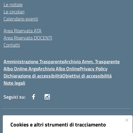
Le notizie
Le circolari
Calendario eventi
Area Riservata ATA
Area Riservata DOCENTI
Contatti
Amministrazione Trasparente
Archivio Amm. Trasparente
Albo Online Argo
Archivio Albo Online
Privacy Policy
Dichiarazione di accessibilità
Obiettivi di accessibilità
Note legali
Seguici su:
Indirizzo:
CORSO GIANNONE, 98 81100 CASERTA CE
Centralino:
Cookies e altri strumenti di tracciamento
0823 742191
Email:
CEIC8BC00Q@istruzione.it
Posta elettronica certificata (PEC):
CEIC8BC00Q@pec.istruzione.it