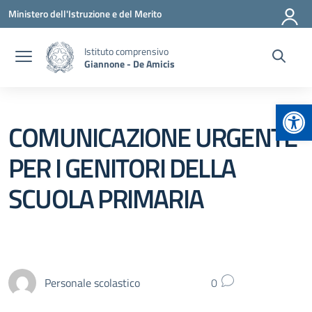
Vai ai contenuti
Vai al menu di navigazione
Vai al footer
Ministero dell'Istruzione e del Merito
Istituto comprensivo
Giannone - De Amicis
Apr
COMUNICAZIONE URGENTE
PER I GENITORI DELLA
SCUOLA PRIMARIA
Personale scolastico
0