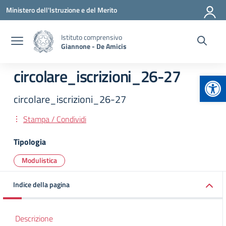
Vai ai contenuti
Vai al menu di navigazione
Vai al footer
Ministero dell'Istruzione e del Merito
Istituto comprensivo
Giannone - De Amicis
circolare_iscrizioni_26-27
Apr
circolare_iscrizioni_26-27
Stampa / Condividi
Tipologia
Modulistica
Indice della pagina
Descrizione