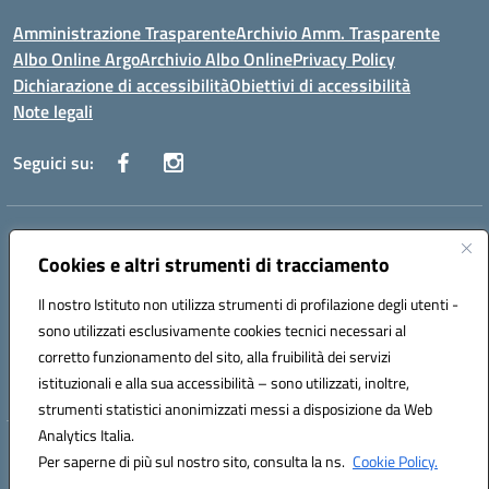
Amministrazione Trasparente
Archivio Amm. Trasparente
Albo Online Argo
Archivio Albo Online
Privacy Policy
Dichiarazione di accessibilità
Obiettivi di accessibilità
Note legali
Seguici su:
Indirizzo:
CORSO GIANNONE, 98 81100 CASERTA CE
Centralino:
Cookies e altri strumenti di tracciamento
0823 742191
Email:
CEIC8BC00Q@istruzione.it
Posta elettronica certificata (PEC):
CEIC8BC00Q@pec.istruzione.it
Il nostro Istituto non utilizza strumenti di profilazione degli utenti -
Codice fiscale: 93117040613
sono utilizzati esclusivamente cookies tecnici necessari al
Codice meccanografico:
CEIC8BC00Q
corretto funzionamento del sito, alla fruibilità dei servizi
Codice Indice delle Pubbliche Amministrazioni (IPA): icpgd
istituzionali e alla sua accessibilità – sono utilizzati, inoltre,
strumenti statistici anonimizzati messi a disposizione da Web
Analytics Italia.
Hosting & Powered by 3D Solution S.r.l.
Per saperne di più sul nostro sito, consulta la ns.
Cookie Policy.
Concept & Design by Designers Italia