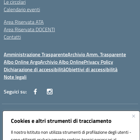
Le circolari
Calendario eventi
Area Riservata ATA
Area Riservata DOCENTI
Contatti
Amministrazione Trasparente
Archivio Amm. Trasparente
Albo Online Argo
Archivio Albo Online
Privacy Policy
Dichiarazione di accessibilità
Obiettivi di accessibilità
Note legali
Seguici su:
Indirizzo:
CORSO GIANNONE, 98 81100 CASERTA CE
Centralino:
Cookies e altri strumenti di tracciamento
0823 742191
Email:
CEIC8BC00Q@istruzione.it
Posta elettronica certificata (PEC):
CEIC8BC00Q@pec.istruzione.it
Il nostro Istituto non utilizza strumenti di profilazione degli utenti -
Codice fiscale: 93117040613
sono utilizzati esclusivamente cookies tecnici necessari al