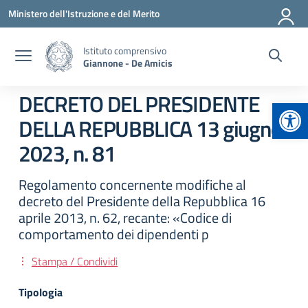
Vai ai contenuti
Vai al menu di navigazione
Vai al footer
Ministero dell'Istruzione e del Merito
Istituto comprensivo
Giannone - De Amicis
DECRETO DEL PRESIDENTE
Apr
DELLA REPUBBLICA 13 giugno
2023, n. 81
Regolamento concernente modifiche al
decreto del Presidente della Repubblica 16
aprile 2013, n. 62, recante: «Codice di
comportamento dei dipendenti p
Stampa / Condividi
Tipologia