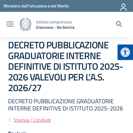
Vai ai contenuti
Vai al menu di navigazione
Vai al footer
Ministero dell'Istruzione e del Merito
Istituto comprensivo
Giannone - De Amicis
DECRETO PUBBLICAZIONE
Apr
GRADUATORIE INTERNE
DEFINITIVE DI ISTITUTO 2025-
2026 VALEVOLI PER L’A.S.
2026/27
DECRETO PUBBLICAZIONE GRADUATORIE
INTERNE DEFINITIVE DI ISTITUTO 2025-2026
Stampa / Condividi