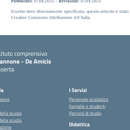
Pubblicato:
07.04.2025
-
Revisione:
07.04.2025
Eccetto dove diversamente specificato, questo articolo è stato 
Creative Commons Attribuzione 4.0 Italia.
tituto comprensivo
iannone - De Amicis
aserta
Visita la pagina iniziale della scuola
la
I Servizi
zione
Personale scolastico
Famiglie e studenti
della scuola
Percorsi di studio
della scuola
Didattica
azione