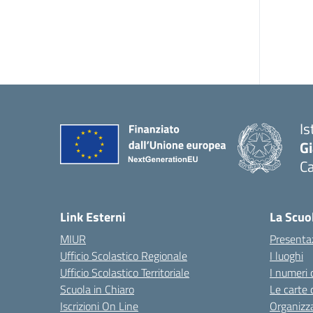
Is
G
C
— 
Link Esterni
La Scuo
MIUR
Presenta
Ufficio Scolastico Regionale
I luoghi
Ufficio Scolastico Territoriale
I numeri 
Scuola in Chiaro
Le carte 
Iscrizioni On Line
Organizz