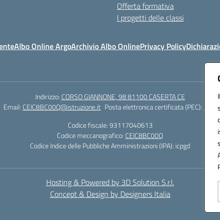
Offerta formativa
I progetti delle classi
ente
Albo Online Argo
Archivio Albo Online
Privacy Policy
Dichiarazi
Indirizzo:
CORSO GIANNONE, 98 81100 CASERTA CE
Email:
CEIC8BC00Q@istruzione.it
Posta elettronica certificata (PEC):
CEIC8
Codice fiscale: 93117040613
Codice meccanografico:
CEIC8BC00Q
Codice Indice delle Pubbliche Amministrazioni (IPA): icpgd
Hosting & Powered by 3D Solution S.r.l.
Concept & Design by Designers Italia