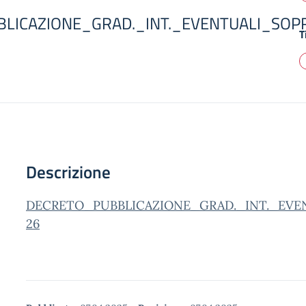
LICAZIONE_GRAD._INT._EVENTUALI_SO
T
Descrizione
DECRETO_PUBBLICAZIONE_GRAD._INT._EVE
26