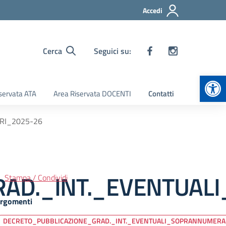
Accedi
Cerca
Seguici su:
Apr
servata ATA
Area Riservata DOCENTI
Contatti
RI_2025-26
RAD._INT._EVENTUAL
Stampa / Condividi
rgomenti
DECRETO_PUBBLICAZIONE_GRAD._INT._EVENTUALI_SOPRANNUMERA