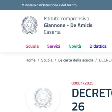
Vai ai contenuti
Vai al menu di navigazione
Vai al footer
Ministero dell'Istruzione e del Merito
Istituto comprensivo
Giannone - De Amicis
Caserta
Scuola
Servizi
Novità
Didattica
Home
Scuola
Le carte della scuola
DECRE
00001/2025
DECRET
26