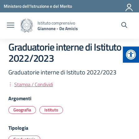
Vai ai contenuti
Vai al menu di navigazione
Vai al footer
Ministero dell'Istruzione e del Merito
Istituto comprensivo
Giannone - De Amicis
Graduatorie interne di Istituto
Apr
2022/2023
Graduatorie interne di Istituto 2022/2023
Stampa / Condividi
Argomenti
Geografia
Istituto
Tipologia