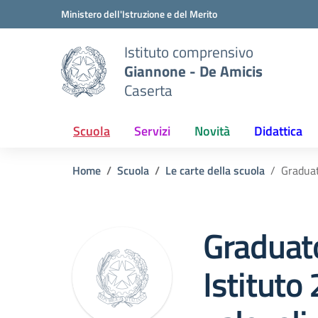
Vai ai contenuti
Vai al menu di navigazione
Vai al footer
Ministero dell'Istruzione e del Merito
Istituto comprensivo
Giannone - De Amicis
Caserta
Scuola
Servizi
Novità
Didattica
Home
Scuola
Le carte della scuola
Graduat
Graduato
Istituto