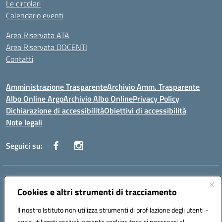
Le circolari
Calendario eventi
Area Riservata ATA
Area Riservata DOCENTI
Contatti
Amministrazione Trasparente
Archivio Amm. Trasparente
Albo Online Argo
Archivio Albo Online
Privacy Policy
Dichiarazione di accessibilità
Obiettivi di accessibilità
Note legali
Seguici su:
Indirizzo:
CORSO GIANNONE, 98 81100 CASERTA CE
Centralino:
Cookies e altri strumenti di tracciamento
0823 742191
Email:
CEIC8BC00Q@istruzione.it
Posta elettronica certificata (PEC):
CEIC8BC00Q@pec.istruzione.it
Il nostro Istituto non utilizza strumenti di profilazione degli utenti -
Codice fiscale: 93117040613
sono utilizzati esclusivamente cookies tecnici necessari al