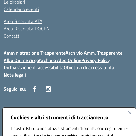
Le circolari
Calendario eventi
Area Riservata ATA
Area Riservata DOCENTI
Contatti
Amministrazione Trasparente
Archivio Amm. Trasparente
Albo Online Argo
Archivio Albo Online
Privacy Policy
Dichiarazione di accessibilità
Obiettivi di accessibilità
Note legali
Seguici su:
Indirizzo:
CORSO GIANNONE, 98 81100 CASERTA CE
Centralino:
Cookies e altri strumenti di tracciamento
0823 742191
Email:
CEIC8BC00Q@istruzione.it
Posta elettronica certificata (PEC):
CEIC8BC00Q@pec.istruzione.it
Il nostro Istituto non utilizza strumenti di profilazione degli utenti -
Codice fiscale: 93117040613
sono utilizzati esclusivamente cookies tecnici necessari al