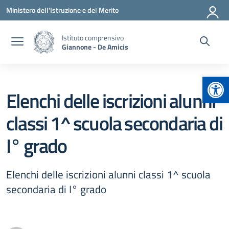
Vai ai contenuti
Vai al menu di navigazione
Vai al footer
Ministero dell'Istruzione e del Merito
Istituto comprensivo
Giannone - De Amicis
Apr
Elenchi delle iscrizioni alunni
classi 1^ scuola secondaria di
I° grado
Elenchi delle iscrizioni alunni classi 1^ scuola
secondaria di I° grado