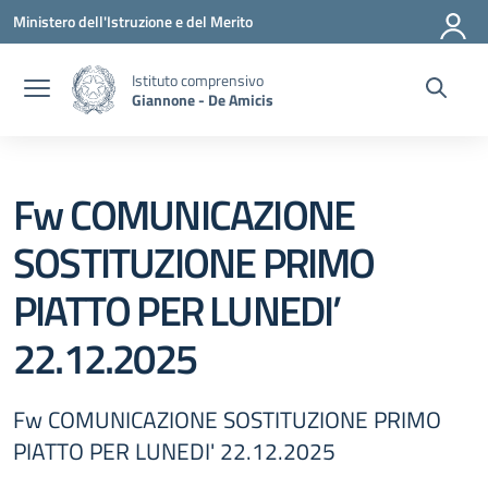
Vai ai contenuti
Vai al menu di navigazione
Vai al footer
Ministero dell'Istruzione e del Merito
Istituto comprensivo
Giannone - De Amicis
Fw COMUNICAZIONE
SOSTITUZIONE PRIMO
PIATTO PER LUNEDI’
22.12.2025
Fw COMUNICAZIONE SOSTITUZIONE PRIMO
PIATTO PER LUNEDI' 22.12.2025