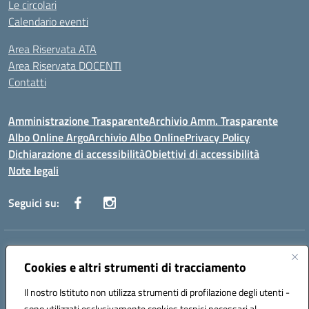
Le circolari
Calendario eventi
Area Riservata ATA
Area Riservata DOCENTI
Contatti
Amministrazione Trasparente
Archivio Amm. Trasparente
Albo Online Argo
Archivio Albo Online
Privacy Policy
Dichiarazione di accessibilità
Obiettivi di accessibilità
Note legali
Seguici su:
Indirizzo:
CORSO GIANNONE, 98 81100 CASERTA CE
Centralino:
Cookies e altri strumenti di tracciamento
0823 742191
Email:
CEIC8BC00Q@istruzione.it
Posta elettronica certificata (PEC):
CEIC8BC00Q@pec.istruzione.it
Il nostro Istituto non utilizza strumenti di profilazione degli utenti -
Codice fiscale: 93117040613
sono utilizzati esclusivamente cookies tecnici necessari al