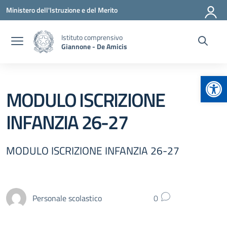
Vai ai contenuti
Vai al menu di navigazione
Vai al footer
Ministero dell'Istruzione e del Merito
Istituto comprensivo
Giannone - De Amicis
Apr
MODULO ISCRIZIONE
INFANZIA 26-27
MODULO ISCRIZIONE INFANZIA 26-27
Personale scolastico
0