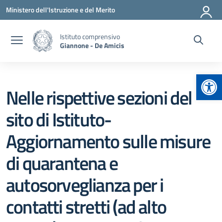
Vai ai contenuti
Vai al menu di navigazione
Vai al footer
Ministero dell'Istruzione e del Merito
Istituto comprensivo
Giannone - De Amicis
Apr
Nelle rispettive sezioni del
sito di Istituto-
Aggiornamento sulle misure
di quarantena e
autosorveglianza per i
contatti stretti (ad alto