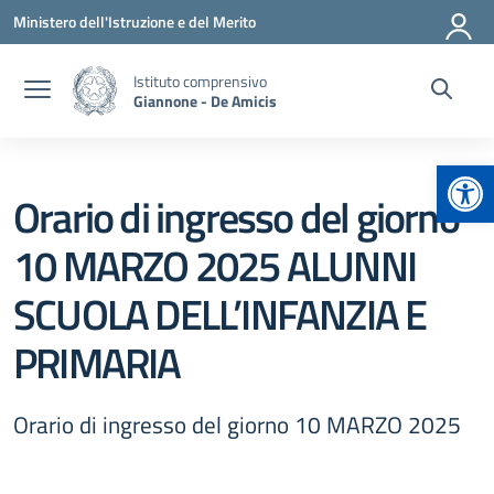
Vai ai contenuti
Vai al menu di navigazione
Vai al footer
Ministero dell'Istruzione e del Merito
Istituto comprensivo
Giannone - De Amicis
Apr
Orario di ingresso del giorno
10 MARZO 2025 ALUNNI
SCUOLA DELL’INFANZIA E
PRIMARIA
Orario di ingresso del giorno 10 MARZO 2025