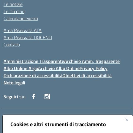
Le notizie
Le circolari
Calendario eventi
Area Riservata ATA
Area Riservata DOCENTI
Contatti
Amministrazione Trasparente
Archivio Amm. Trasparente
Albo Online Argo
Archivio Albo Online
Privacy Policy
Dichiarazione di accessibilità
Obiettivi di accessibilità
Note legali
Seguici su:
Indirizzo:
CORSO GIANNONE, 98 81100 CASERTA CE
Centralino:
Cookies e altri strumenti di tracciamento
0823 742191
Email:
CEIC8BC00Q@istruzione.it
Posta elettronica certificata (PEC):
CEIC8BC00Q@pec.istruzione.it