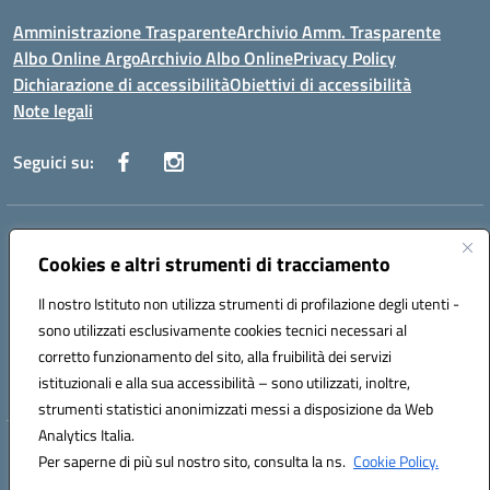
Amministrazione Trasparente
Archivio Amm. Trasparente
Albo Online Argo
Archivio Albo Online
Privacy Policy
Dichiarazione di accessibilità
Obiettivi di accessibilità
Note legali
Seguici su:
Indirizzo:
CORSO GIANNONE, 98 81100 CASERTA CE
Centralino:
Cookies e altri strumenti di tracciamento
0823 742191
Email:
CEIC8BC00Q@istruzione.it
Posta elettronica certificata (PEC):
CEIC8BC00Q@pec.istruzione.it
Il nostro Istituto non utilizza strumenti di profilazione degli utenti -
Codice fiscale: 93117040613
sono utilizzati esclusivamente cookies tecnici necessari al
Codice meccanografico:
CEIC8BC00Q
corretto funzionamento del sito, alla fruibilità dei servizi
Codice Indice delle Pubbliche Amministrazioni (IPA): icpgd
istituzionali e alla sua accessibilità – sono utilizzati, inoltre,
strumenti statistici anonimizzati messi a disposizione da Web
Analytics Italia.
Hosting & Powered by 3D Solution S.r.l.
Per saperne di più sul nostro sito, consulta la ns.
Cookie Policy.
Concept & Design by Designers Italia