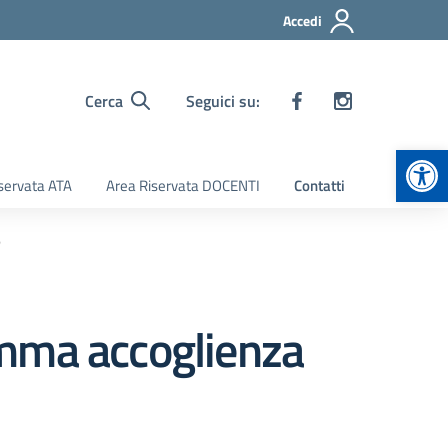
Accedi
Cerca
Seguici su:
Apr
servata ATA
Area Riservata DOCENTI
Contatti
6
amma accoglienza