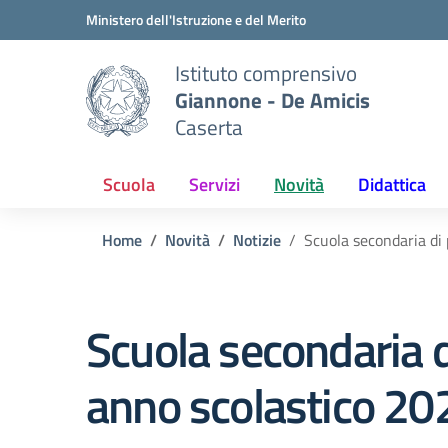
Vai ai contenuti
Vai al menu di navigazione
Vai al footer
Ministero dell'Istruzione e del Merito
Istituto comprensivo
Giannone - De Amicis
Caserta
Scuola
Servizi
Novità
Didattica
Home
Novità
Notizie
Scuola secondaria d
Scuola secondaria 
anno scolastico 2