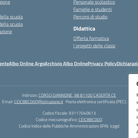
zione
Personale scolastico
Famiglie e studenti
della scuola
Percorsi di studio
della scuola
Didattica
azione
Offerta formativa
I progetti delle classi
ente
Albo Online Argo
Archivio Albo Online
Privacy Policy
Dichiarazi
Indirizzo:
CORSO GIANNONE, 98 81100 CASERTA CE
Email:
CEIC8BC00Q@istruzione.it
Posta elettronica certificata (PEC):
CEIC8
Codice fiscale: 93117040613
Codice meccanografico:
CEIC8BC00Q
Codice Indice delle Pubbliche Amministrazioni (IPA): icpgd