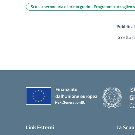
Scuola secondaria di primo grado - Programma accoglien
Pubblicat
Eccetto d
Is
G
C
— 
Link Esterni
La Scuo