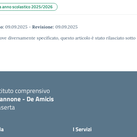
za anno scolastico 2025/2026
o:
09.09.2025
-
Revisione:
09.09.2025
ove diversamente specificato, questo articolo è stato rilasciato sott
tituto comprensivo
iannone - De Amicis
aserta
Visita la pagina iniziale della scuola
la
I Servizi