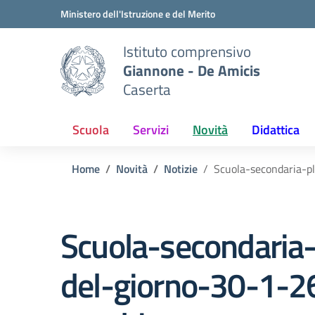
Vai ai contenuti
Vai al menu di navigazione
Vai al footer
Ministero dell'Istruzione e del Merito
Istituto comprensivo
Giannone - De Amicis
Caserta
Scuola
Servizi
Novità
Didattica
Home
Novità
Notizie
Scuola-secondaria-p
Scuola-secondaria
del-giorno-30-1-26