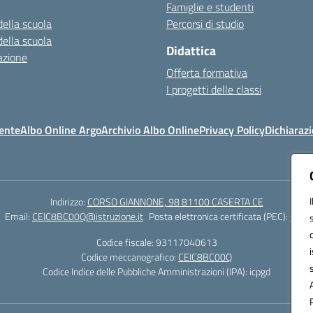
Famiglie e studenti
della scuola
Percorsi di studio
della scuola
Didattica
azione
Offerta formativa
I progetti delle classi
ente
Albo Online Argo
Archivio Albo Online
Privacy Policy
Dichiarazi
Indirizzo:
CORSO GIANNONE, 98 81100 CASERTA CE
Email:
CEIC8BC00Q@istruzione.it
Posta elettronica certificata (PEC):
CEIC8
Codice fiscale: 93117040613
Codice meccanografico:
CEIC8BC00Q
Codice Indice delle Pubbliche Amministrazioni (IPA): icpgd