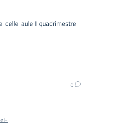
delle-aule II quadrimestre
0
el-