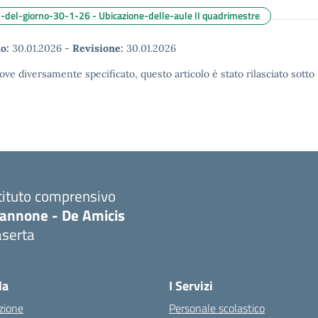
del-giorno-30-1-26 - Ubicazione-delle-aule II quadrimestre
o:
30.01.2026
-
Revisione:
30.01.2026
ove diversamente specificato, questo articolo è stato rilasciato sott
tituto comprensivo
iannone - De Amicis
aserta
Visita la pagina iniziale della scuola
la
I Servizi
zione
Personale scolastico