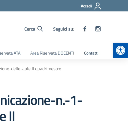
Accedi
Cerca
Seguici su:
Apr
servata ATA
Area Riservata DOCENTI
Contatti
one-delle-aule II quadrimestre
icazione-n.-1-
 II