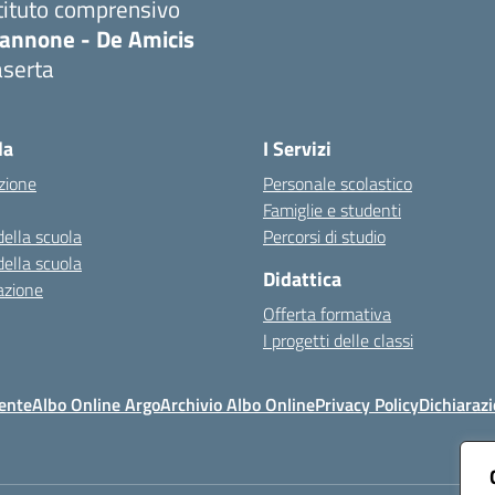
tituto comprensivo
iannone - De Amicis
aserta
Visita la pagina iniziale della scuola
la
I Servizi
zione
Personale scolastico
Famiglie e studenti
della scuola
Percorsi di studio
della scuola
Didattica
azione
Offerta formativa
I progetti delle classi
ente
Albo Online Argo
Archivio Albo Online
Privacy Policy
Dichiarazi