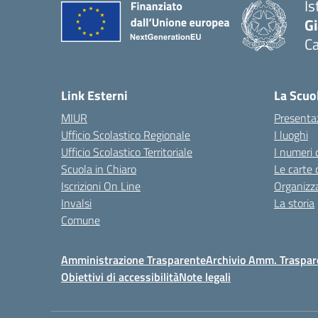
Is
G
C
— 
Link Esterni
La Scuo
MIUR
Presenta
Ufficio Scolastico Regionale
I luoghi
Ufficio Scolastico Territoriale
I numeri 
Scuola in Chiaro
Le carte 
Iscrizioni On Line
Organizz
Invalsi
La storia
Comune
Amministrazione Trasparente
Archivio Amm. Traspar
Obiettivi di accessibilità
Note legali