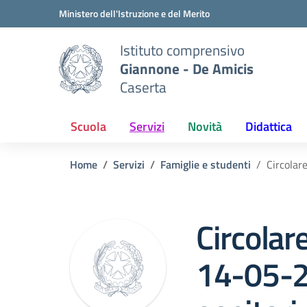
Vai ai contenuti
Vai al menu di navigazione
Vai al footer
Ministero dell'Istruzione e del Merito
Istituto comprensivo
Giannone - De Amicis
Caserta
Scuola
Servizi
Novità
Didattica
Home
Servizi
Famiglie e studenti
Circolar
Circolar
14-05-2