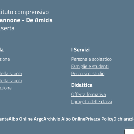
tituto comprensivo
iannone - De Amicis
aserta
Visita la pagina iniziale della scuola
la
I Servizi
zione
Personale scolastico
Famiglie e studenti
della scuola
Percorsi di studio
della scuola
Didattica
azione
Offerta formativa
I progetti delle classi
ente
Albo Online Argo
Archivio Albo Online
Privacy Policy
Dichiarazi