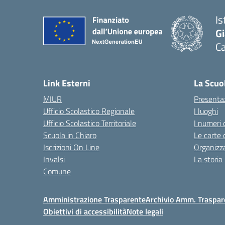
Is
G
C
— 
Link Esterni
La Scuo
MIUR
Presenta
Ufficio Scolastico Regionale
I luoghi
Ufficio Scolastico Territoriale
I numeri 
Scuola in Chiaro
Le carte 
Iscrizioni On Line
Organizz
Invalsi
La storia
Comune
Amministrazione Trasparente
Archivio Amm. Traspar
Obiettivi di accessibilità
Note legali