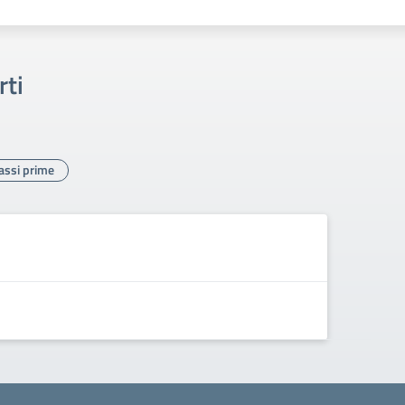
rti
lassi prime