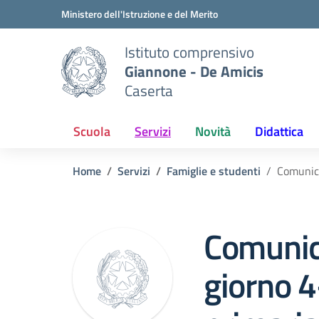
Vai ai contenuti
Vai al menu di navigazione
Vai al footer
Ministero dell'Istruzione e del Merito
Istituto comprensivo
Giannone - De Amicis
Caserta
Scuola
Servizi
Novità
Didattica
Home
Servizi
Famiglie e studenti
Comunica
Comunica
giorno 