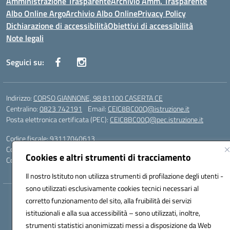
Amministrazione Trasparente
Archivio Amm. Trasparente
Albo Online Argo
Archivio Albo Online
Privacy Policy
Dichiarazione di accessibilità
Obiettivi di accessibilità
Note legali
Seguici su:
Indirizzo:
CORSO GIANNONE, 98 81100 CASERTA CE
Centralino:
0823 742191
Email:
CEIC8BC00Q@istruzione.it
Posta elettronica certificata (PEC):
CEIC8BC00Q@pec.istruzione.it
Codice fiscale: 93117040613
Codice meccanografico:
CEIC8BC00Q
Cookies e altri strumenti di tracciamento
Codice Indice delle Pubbliche Amministrazioni (IPA): icpgd
Il nostro Istituto non utilizza strumenti di profilazione degli utenti -
sono utilizzati esclusivamente cookies tecnici necessari al
Hosting & Powered by 3D Solution S.r.l.
corretto funzionamento del sito, alla fruibilità dei servizi
Concept & Design by Designers Italia
istituzionali e alla sua accessibilità – sono utilizzati, inoltre,
strumenti statistici anonimizzati messi a disposizione da Web