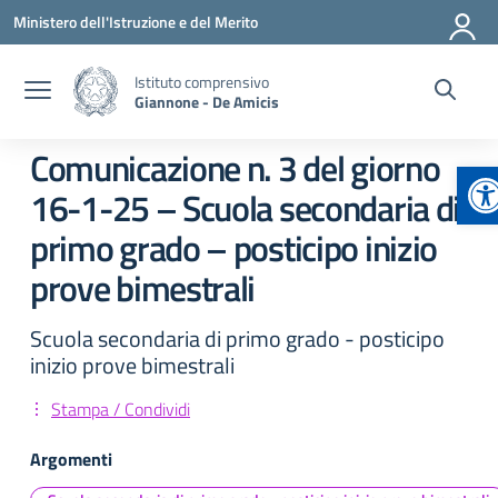
Vai ai contenuti
Vai al menu di navigazione
Vai al footer
Ministero dell'Istruzione e del Merito
Istituto comprensivo
Giannone - De Amicis
Comunicazione n. 3 del giorno
Ap
16-1-25 – Scuola secondaria di
primo grado – posticipo inizio
prove bimestrali
Scuola secondaria di primo grado - posticipo
inizio prove bimestrali
Stampa / Condividi
Argomenti