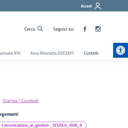
Accedi
Cerca
Seguici su:
Apr
servata ATA
Area Riservata DOCENTI
Contatti
Stampa / Condividi
rgomenti
Comunicazione_ai_genitori-_SCUOLA_VIVA_6