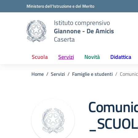
Vai ai contenuti
Vai al menu di navigazione
Vai al footer
Ministero dell'Istruzione e del Merito
Istituto comprensivo
Giannone - De Amicis
Caserta
Scuola
Servizi
Novità
Didattica
Home
Servizi
Famiglie e studenti
Comunic
Comunic
_SCUOL