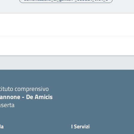
tituto comprensivo
iannone - De Amicis
aserta
Visita la pagina iniziale della scuola
la
I Servizi