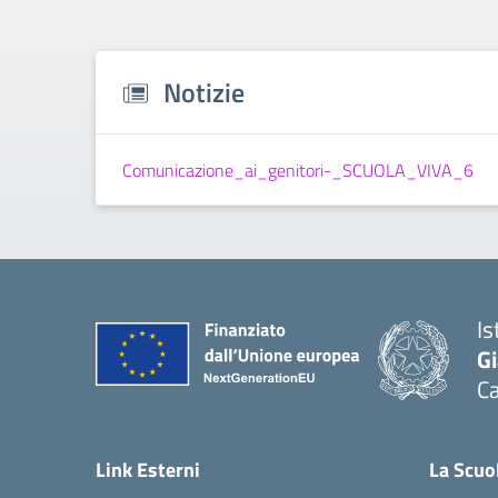
Notizie
Comunicazione_ai_genitori-_SCUOLA_VIVA_6
Is
G
C
— 
Link Esterni
La Scuo