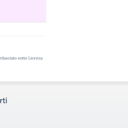
rilasciato sotto Licenza
rti