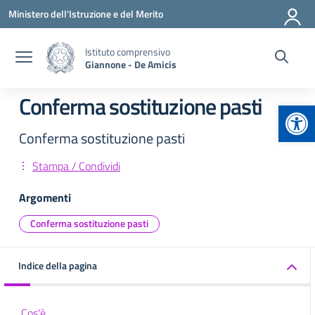
Vai ai contenuti
Vai al menu di navigazione
Vai al footer
Ministero dell'Istruzione e del Merito
Istituto comprensivo
Giannone - De Amicis
Conferma sostituzione pasti
Apr
Conferma sostituzione pasti
Stampa / Condividi
Argomenti
Conferma sostituzione pasti
Indice della pagina
Cos'è