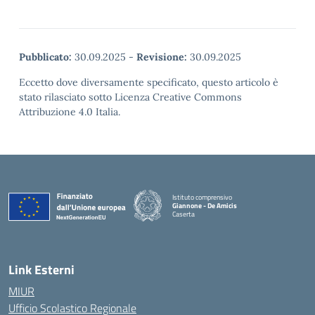
Pubblicato:
30.09.2025
-
Revisione:
30.09.2025
Eccetto dove diversamente specificato, questo articolo è
stato rilasciato sotto Licenza Creative Commons
Attribuzione 4.0 Italia.
Istituto comprensivo
Giannone - De Amicis
Caserta
— Visita la pagina iniziale della scuola
Link Esterni
MIUR
Ufficio Scolastico Regionale