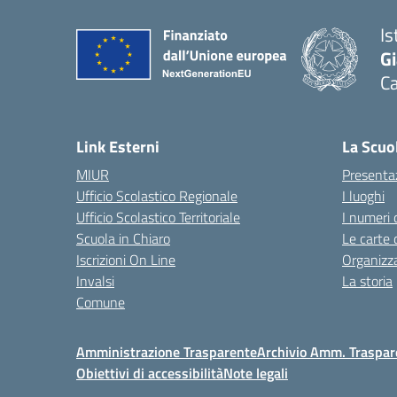
Is
G
C
— 
Link Esterni
La Scuo
MIUR
Presenta
Ufficio Scolastico Regionale
I luoghi
Ufficio Scolastico Territoriale
I numeri 
Scuola in Chiaro
Le carte 
Iscrizioni On Line
Organizz
Invalsi
La storia
Comune
Amministrazione Trasparente
Archivio Amm. Traspar
Obiettivi di accessibilità
Note legali