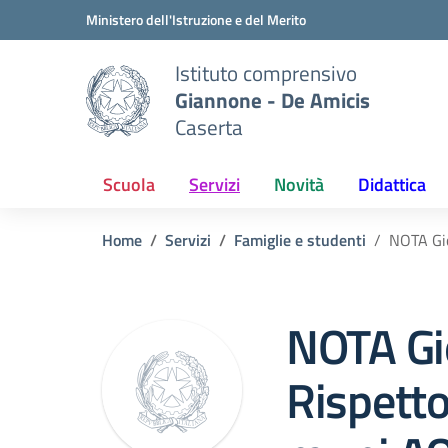
Vai ai contenuti
Vai al menu di navigazione
Vai al footer
Ministero dell'Istruzione e del Merito
Istituto comprensivo
Giannone - De Amicis
Caserta
Scuola
Servizi
Novità
Didattica
Home
Servizi
Famiglie e studenti
NOTA Gi
NOTA Gi
Rispett