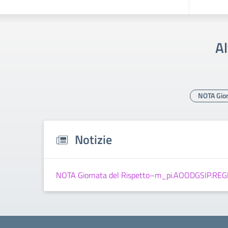
Al
NOTA Gio
Notizie
NOTA Giornata del Rispetto–m_pi.AOODGSIP.RE