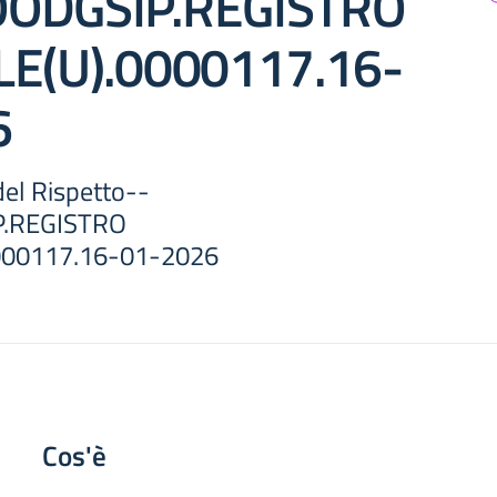
OODGSIP.REGISTRO
LE(U).0000117.16-
6
el Rispetto--
P.REGISTRO
0000117.16-01-2026
Cos'è