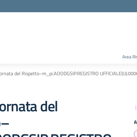
Area Ri
ornata del Rispetto–m_pi.AOODGSIP.REGISTRO UFFICIALE(U).00
ornata del
o–
A