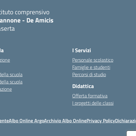
tituto comprensivo
iannone - De Amicis
aserta
Visita la pagina iniziale della scuola
la
I Servizi
zione
Personale scolastico
Famiglie e studenti
della scuola
Percorsi di studio
della scuola
Didattica
azione
Offerta formativa
I progetti delle classi
ente
Albo Online Argo
Archivio Albo Online
Privacy Policy
Dichiarazi