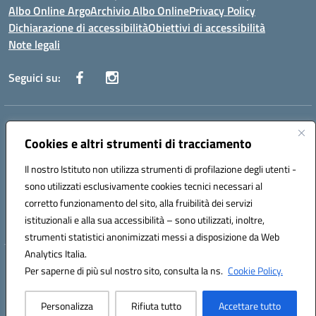
Albo Online Argo
Archivio Albo Online
Privacy Policy
Dichiarazione di accessibilità
Obiettivi di accessibilità
Note legali
Seguici su:
Indirizzo:
CORSO GIANNONE, 98 81100 CASERTA CE
Centralino:
Cookies e altri strumenti di tracciamento
0823 742191
Email:
CEIC8BC00Q@istruzione.it
Posta elettronica certificata (PEC):
CEIC8BC00Q@pec.istruzione.it
Il nostro Istituto non utilizza strumenti di profilazione degli utenti -
Codice fiscale: 93117040613
sono utilizzati esclusivamente cookies tecnici necessari al
Codice meccanografico:
CEIC8BC00Q
corretto funzionamento del sito, alla fruibilità dei servizi
Codice Indice delle Pubbliche Amministrazioni (IPA): icpgd
istituzionali e alla sua accessibilità – sono utilizzati, inoltre,
strumenti statistici anonimizzati messi a disposizione da Web
Analytics Italia.
Hosting & Powered by 3D Solution S.r.l.
Per saperne di più sul nostro sito, consulta la ns.
Cookie Policy.
Concept & Design by Designers Italia
Personalizza
Rifiuta tutto
Accettare tutto