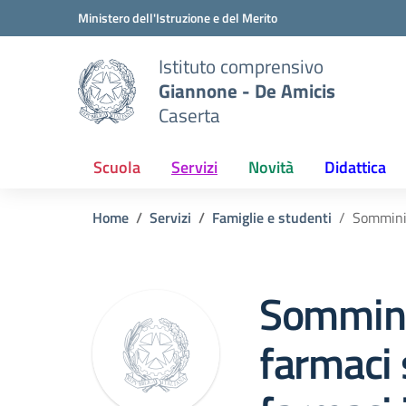
Vai ai contenuti
Vai al menu di navigazione
Vai al footer
Ministero dell'Istruzione e del Merito
Istituto comprensivo
Giannone - De Amicis
Caserta
Scuola
Servizi
Novità
Didattica
Home
Servizi
Famiglie e studenti
Somminis
Sommini
farmaci 