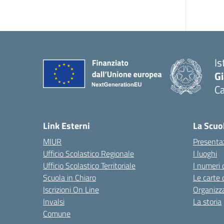
Is
G
C
— 
Link Esterni
La Scuo
MIUR
Presenta
Ufficio Scolastico Regionale
I luoghi
Ufficio Scolastico Territoriale
I numeri 
Scuola in Chiaro
Le carte 
Iscrizioni On Line
Organizz
Invalsi
La storia
Comune