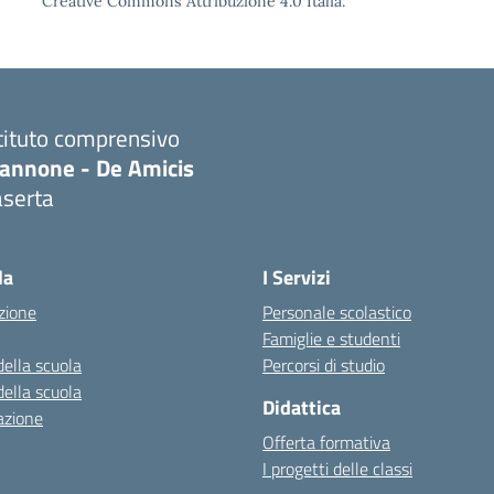
Creative Commons Attribuzione 4.0 Italia.
tituto comprensivo
iannone - De Amicis
aserta
Visita la pagina iniziale della scuola
la
I Servizi
zione
Personale scolastico
Famiglie e studenti
della scuola
Percorsi di studio
della scuola
Didattica
azione
Offerta formativa
I progetti delle classi