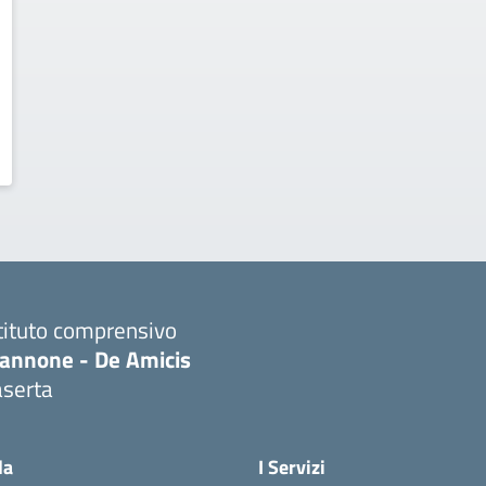
tituto comprensivo
iannone - De Amicis
aserta
Visita la pagina iniziale della scuola
la
I Servizi