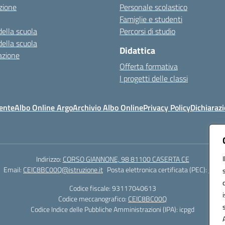
zione
Personale scolastico
Famiglie e studenti
della scuola
Percorsi di studio
della scuola
Didattica
azione
Offerta formativa
I progetti delle classi
ente
Albo Online Argo
Archivio Albo Online
Privacy Policy
Dichiarazi
Indirizzo:
CORSO GIANNONE, 98 81100 CASERTA CE
Email:
CEIC8BC00Q@istruzione.it
Posta elettronica certificata (PEC):
CEIC8
Codice fiscale: 93117040613
Codice meccanografico:
CEIC8BC00Q
Codice Indice delle Pubbliche Amministrazioni (IPA): icpgd