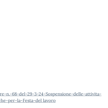
re-n.-68-del-29-3-24-Sospensione-delle-attivita-
che-per-la-Festa-del lavoro