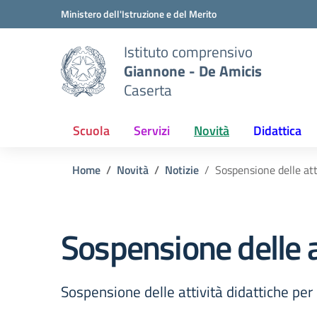
Vai ai contenuti
Vai al menu di navigazione
Vai al footer
Ministero dell'Istruzione e del Merito
Istituto comprensivo
Giannone - De Amicis
Caserta
Scuola
Servizi
Novità
Didattica
Home
Novità
Notizie
Sospensione delle att
Sospensione delle at
Sospensione delle attività didattiche per 