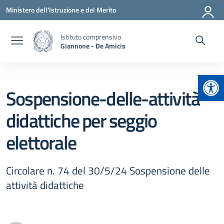
Vai ai contenuti
Vai al menu di navigazione
Vai al footer
Ministero dell'Istruzione e del Merito
Istituto comprensivo
Giannone - De Amicis
Apr
Sospensione-delle-attività
didattiche per seggio
elettorale
Circolare n. 74 del 30/5/24 Sospensione delle
attività didattiche