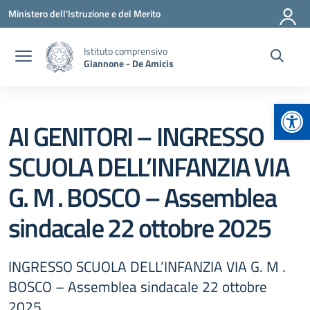
Vai ai contenuti
Vai al menu di navigazione
Vai al footer
Ministero dell'Istruzione e del Merito
Istituto comprensivo
Giannone - De Amicis
Apr
AI GENITORI – INGRESSO
SCUOLA DELL’INFANZIA VIA
G. M . BOSCO – Assemblea
sindacale 22 ottobre 2025
INGRESSO SCUOLA DELL’INFANZIA VIA G. M .
BOSCO – Assemblea sindacale 22 ottobre
2025