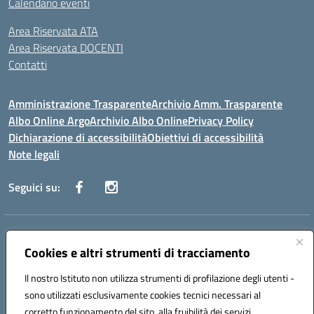
Calendario eventi
Area Riservata ATA
Area Riservata DOCENTI
Contatti
Amministrazione Trasparente
Archivio Amm. Trasparente
Albo Online Argo
Archivio Albo Online
Privacy Policy
Dichiarazione di accessibilità
Obiettivi di accessibilità
Note legali
Seguici su:
Indirizzo:
CORSO GIANNONE, 98 81100 CASERTA CE
Centralino:
Cookies e altri strumenti di tracciamento
0823 742191
Email:
CEIC8BC00Q@istruzione.it
Posta elettronica certificata (PEC):
CEIC8BC00Q@pec.istruzione.it
Il nostro Istituto non utilizza strumenti di profilazione degli utenti -
Codice fiscale: 93117040613
sono utilizzati esclusivamente cookies tecnici necessari al
Codice meccanografico:
CEIC8BC00Q
corretto funzionamento del sito, alla fruibilità dei servizi