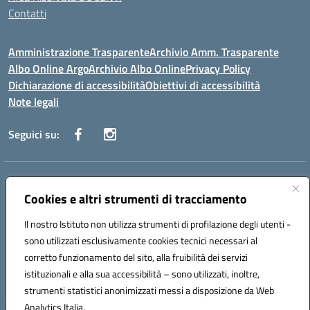
Contatti
Amministrazione Trasparente
Archivio Amm. Trasparente
Albo Online Argo
Archivio Albo Online
Privacy Policy
Dichiarazione di accessibilità
Obiettivi di accessibilità
Note legali
Seguici su:
Indirizzo:
CORSO GIANNONE, 98 81100 CASERTA CE
Centralino:
Cookies e altri strumenti di tracciamento
0823 742191
Email:
CEIC8BC00Q@istruzione.it
Posta elettronica certificata (PEC):
CEIC8BC00Q@pec.istruzione.it
Il nostro Istituto non utilizza strumenti di profilazione degli utenti -
Codice fiscale: 93117040613
sono utilizzati esclusivamente cookies tecnici necessari al
Codice meccanografico:
CEIC8BC00Q
corretto funzionamento del sito, alla fruibilità dei servizi
Codice Indice delle Pubbliche Amministrazioni (IPA): icpgd
istituzionali e alla sua accessibilità – sono utilizzati, inoltre,
strumenti statistici anonimizzati messi a disposizione da Web
Analytics Italia.