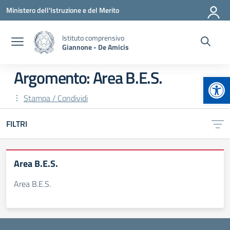
Vai ai contenuti
Vai al menu di navigazione
Vai al footer
Ministero dell'Istruzione e del Merito
Istituto comprensivo
Giannone - De Amicis
Argomento: Area B.E.S.
Apr
Stampa / Condividi
FILTRI
Area B.E.S.
Area B.E.S.