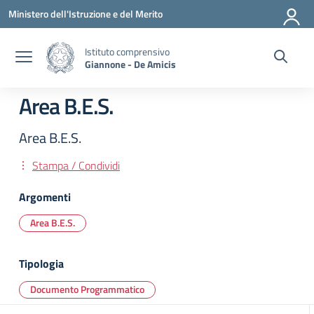
Vai ai contenuti
Vai al menu di navigazione
Vai al footer
Ministero dell'Istruzione e del Merito
Istituto comprensivo
Giannone - De Amicis
Area B.E.S.
Area B.E.S.
Stampa / Condividi
Argomenti
Area B.E.S.
Tipologia
Documento Programmatico