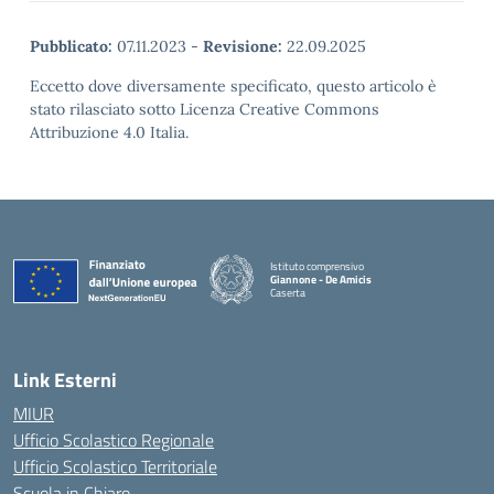
Pubblicato:
07.11.2023
-
Revisione:
22.09.2025
Eccetto dove diversamente specificato, questo articolo è
stato rilasciato sotto Licenza Creative Commons
Attribuzione 4.0 Italia.
Istituto comprensivo
Giannone - De Amicis
Caserta
— Visita la pagina iniziale della scuola
Link Esterni
MIUR
Ufficio Scolastico Regionale
Ufficio Scolastico Territoriale
Scuola in Chiaro