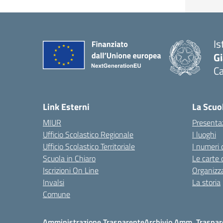
Is
G
C
— 
Link Esterni
La Scuo
MIUR
Presenta
Ufficio Scolastico Regionale
I luoghi
Ufficio Scolastico Territoriale
I numeri 
Scuola in Chiaro
Le carte 
Iscrizioni On Line
Organizz
Invalsi
La storia
Comune
Amministrazione Trasparente
Archivio Amm. Traspar