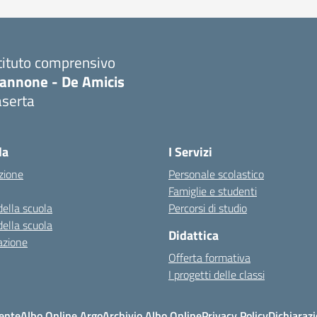
tituto comprensivo
iannone - De Amicis
aserta
Visita la pagina iniziale della scuola
la
I Servizi
zione
Personale scolastico
Famiglie e studenti
della scuola
Percorsi di studio
della scuola
Didattica
azione
Offerta formativa
I progetti delle classi
ente
Albo Online Argo
Archivio Albo Online
Privacy Policy
Dichiarazi