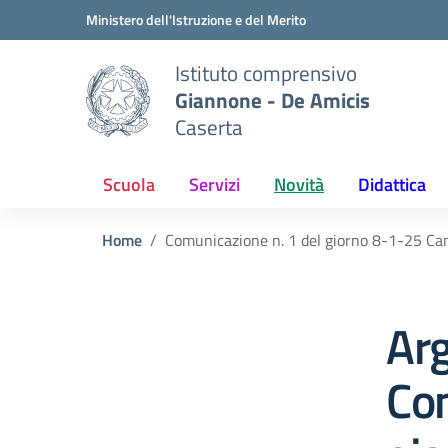
Vai ai contenuti
Vai al menu di navigazione
Vai al footer
Ministero dell'Istruzione e del Merito
Istituto comprensivo
Giannone - De Amicis
Caserta
Scuola
Servizi
Novità
Didattica
Home
Comunicazione n. 1 del giorno 8-1-25 Ca
Ar
Com