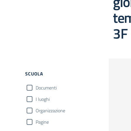
gi
tem
3F
Filtri
SCUOLA
Documenti
I luoghi
Organizzazione
Pagine