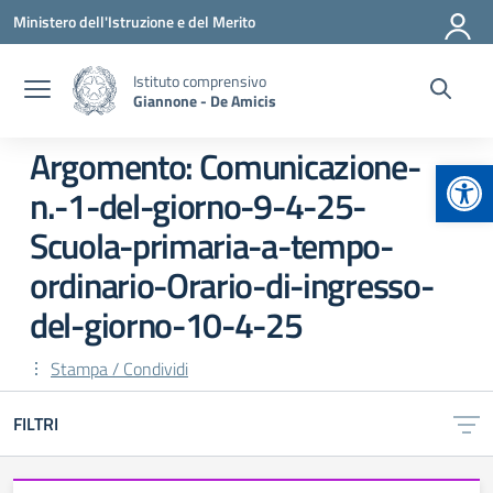
Vai ai contenuti
Vai al menu di navigazione
Vai al footer
Ministero dell'Istruzione e del Merito
Istituto comprensivo
Giannone - De Amicis
Argomento: Comunicazione-
Apr
n.-1-del-giorno-9-4-25-
Scuola-primaria-a-tempo-
ordinario-Orario-di-ingresso-
del-giorno-10-4-25
Stampa / Condividi
FILTRI