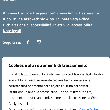
Amministrazione Trasparente
Archivio Amm. Trasparente
Albo Online Argo
Archivio Albo Online
Privacy Policy
Dichiarazione di accessibilità
Obiettivi di accessibilità
Note legali
Seguici su:
Indirizzo:
CORSO GIANNONE, 98 81100 CASERTA CE
Centralino:
Cookies e altri strumenti di tracciamento
0823 742191
Email:
CEIC8BC00Q@istruzione.it
Posta elettronica certificata (PEC):
CEIC8BC00Q@pec.istruzione.it
Il nostro Istituto non utilizza strumenti di profilazione degli utenti -
Codice fiscale: 93117040613
sono utilizzati esclusivamente cookies tecnici necessari al
Codice meccanografico:
CEIC8BC00Q
corretto funzionamento del sito, alla fruibilità dei servizi
Codice Indice delle Pubbliche Amministrazioni (IPA): icpgd
istituzionali e alla sua accessibilità – sono utilizzati, inoltre,
strumenti statistici anonimizzati messi a disposizione da Web
Analytics Italia.
Hosting & Powered by 3D Solution S.r.l.
Per saperne di più sul nostro sito, consulta la ns.
Cookie Policy.