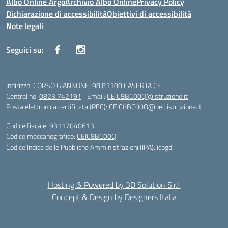
Albo Online Argo
Archivio Albo Online
Privacy Policy
Dichiarazione di accessibilità
Obiettivi di accessibilità
Note legali
Seguici su:
Indirizzo:
CORSO GIANNONE, 98 81100 CASERTA CE
Centralino:
0823 742191
Email:
CEIC8BC00Q@istruzione.it
Posta elettronica certificata (PEC):
CEIC8BC00Q@pec.istruzione.it
Codice fiscale: 93117040613
Codice meccanografico:
CEIC8BC00Q
Codice Indice delle Pubbliche Amministrazioni (IPA): icpgd
Hosting & Powered by 3D Solution S.r.l.
Concept & Design by Designers Italia