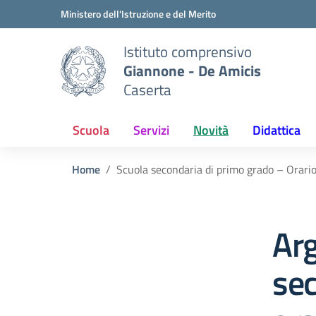
Vai ai contenuti
Vai al menu di navigazione
Vai al footer
Ministero dell'Istruzione e del Merito
Istituto comprensivo
Giannone - De Amicis
Caserta
Scuola
Servizi
Novità
Didattica
Home
Scuola secondaria di primo grado – Orario
Ar
sec