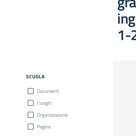
gra
ing
1-
Filtri
SCUOLA
Documenti
I luoghi
Organizzazione
Pagine