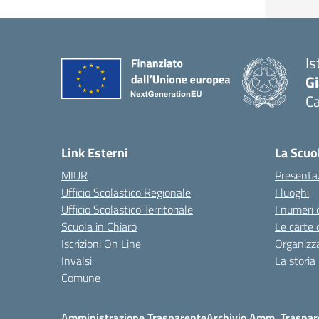
Is
G
C
— 
Link Esterni
La Scuo
MIUR
Presenta
Ufficio Scolastico Regionale
I luoghi
Ufficio Scolastico Territoriale
I numeri 
Scuola in Chiaro
Le carte 
Iscrizioni On Line
Organizz
Invalsi
La storia
Comune
Amministrazione Trasparente
Archivio Amm. Traspar