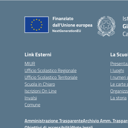
Is
G
C
— 
Link Esterni
La Scuo
MIUR
Presenta
Ufficio Scolastico Regionale
I luoghi
Ufficio Scolastico Territoriale
I numeri 
Scuola in Chiaro
Le carte 
Iscrizioni On Line
Organizz
Invalsi
La storia
Comune
Amministrazione Trasparente
Archivio Amm. Traspar
Obiettivi di accessibilità
Note legali