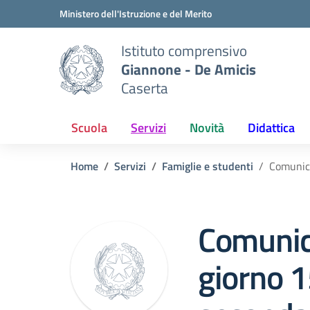
Vai ai contenuti
Vai al menu di navigazione
Vai al footer
Ministero dell'Istruzione e del Merito
Istituto comprensivo
Giannone - De Amicis
Caserta
Scuola
Servizi
Novità
Didattica
Home
Servizi
Famiglie e studenti
Comunica
Comunica
giorno 