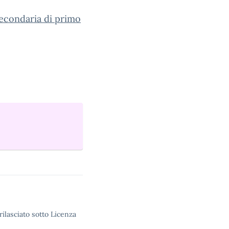
secondaria
di primo
rilasciato sotto Licenza