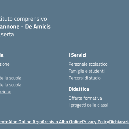
tituto comprensivo
iannone - De Amicis
aserta
Visita la pagina iniziale della scuola
la
I Servizi
zione
Personale scolastico
Famiglie e studenti
della scuola
Percorsi di studio
della scuola
Didattica
azione
Offerta formativa
I progetti delle classi
ente
Albo Online Argo
Archivio Albo Online
Privacy Policy
Dichiarazi