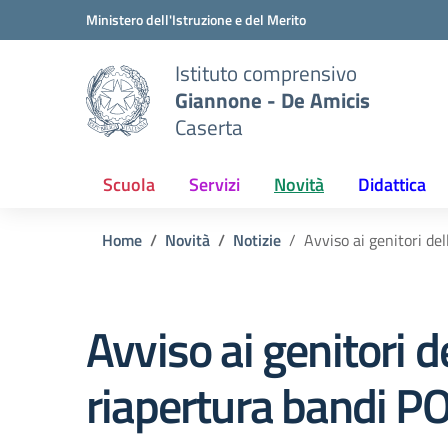
Vai ai contenuti
Vai al menu di navigazione
Vai al footer
Ministero dell'Istruzione e del Merito
Istituto comprensivo
Giannone - De Amicis
Caserta
Scuola
Servizi
Novità
Didattica
Home
Novità
Notizie
Avviso ai genitori de
Avviso ai genitori d
riapertura bandi 