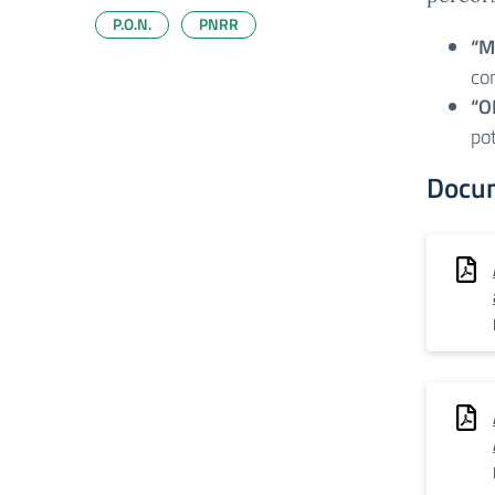
P.O.N.
PNRR
“M
co
“O
po
Docu