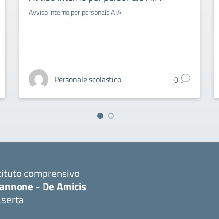
Avviso interno per personale ATA
Personale scolastico
0
tituto comprensivo
iannone - De Amicis
aserta
Visita la pagina iniziale della scuola