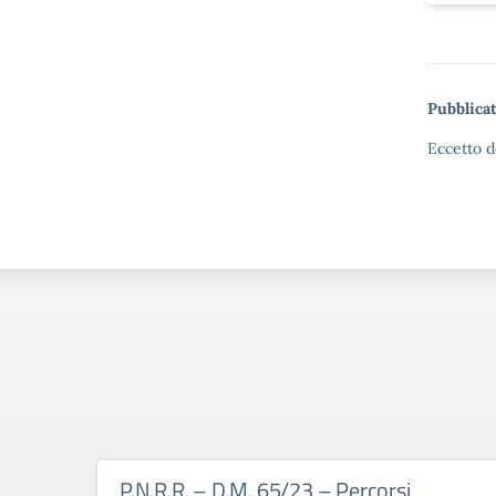
Pubblicat
Eccetto d
P.N.R.R. – D.M. 65/23 – Percorsi