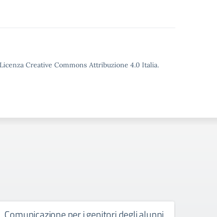
o Licenza Creative Commons Attribuzione 4.0 Italia.
Comunicazione per i genitori degli alunni
Avvi