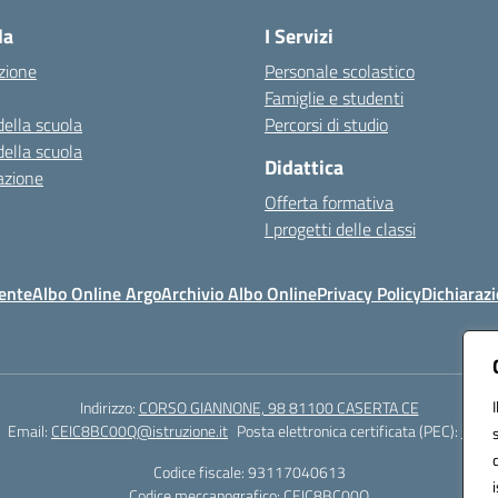
la
I Servizi
zione
Personale scolastico
Famiglie e studenti
della scuola
Percorsi di studio
della scuola
Didattica
azione
Offerta formativa
I progetti delle classi
ente
Albo Online Argo
Archivio Albo Online
Privacy Policy
Dichiarazi
Indirizzo:
CORSO GIANNONE, 98 81100 CASERTA CE
Email:
CEIC8BC00Q@istruzione.it
Posta elettronica certificata (PEC):
CEIC8
Codice fiscale: 93117040613
Codice meccanografico:
CEIC8BC00Q