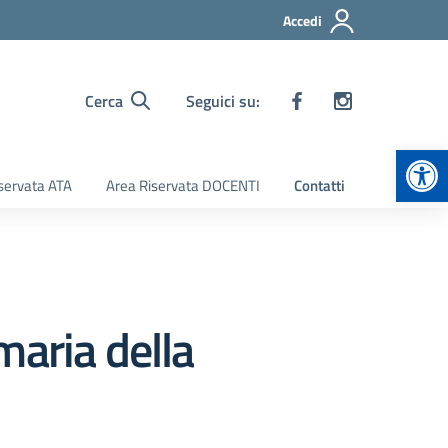
Accedi
Cerca
Seguici su:
Apr
servata ATA
Area Riservata DOCENTI
Contatti
imaria della