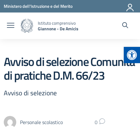
Vai ai contenuti
Vai al menu di navigazione
Vai al footer
Ministero dell'Istruzione e del Merito
Istituto comprensivo
Giannone - De Amicis
Apr
Avviso di selezione Comunità
di pratiche D.M. 66/23
Avviso di selezione
Personale scolastico
0