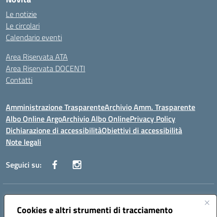
Le notizie
Le circolari
Calendario eventi
Area Riservata ATA
Area Riservata DOCENTI
Contatti
Amministrazione Trasparente
Archivio Amm. Trasparente
Albo Online Argo
Archivio Albo Online
Privacy Policy
Dichiarazione di accessibilità
Obiettivi di accessibilità
Note legali
Seguici su:
Indirizzo:
CORSO GIANNONE, 98 81100 CASERTA CE
Centralino:
Cookies e altri strumenti di tracciamento
0823 742191
Email:
CEIC8BC00Q@istruzione.it