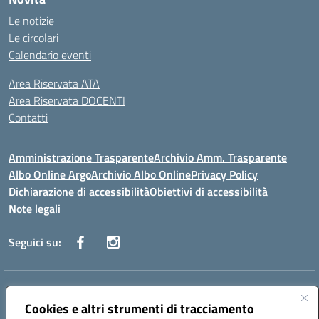
Le notizie
Le circolari
Calendario eventi
Area Riservata ATA
Area Riservata DOCENTI
Contatti
Amministrazione Trasparente
Archivio Amm. Trasparente
Albo Online Argo
Archivio Albo Online
Privacy Policy
Dichiarazione di accessibilità
Obiettivi di accessibilità
Note legali
Seguici su:
Indirizzo:
CORSO GIANNONE, 98 81100 CASERTA CE
Centralino:
Cookies e altri strumenti di tracciamento
0823 742191
Email:
CEIC8BC00Q@istruzione.it